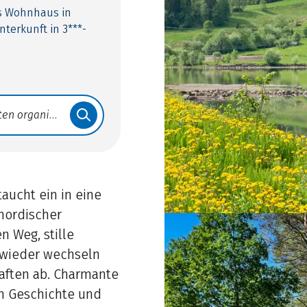
es Wohnhaus in
terkunft in 3***-
aucht ein in eine
 nordischer
n Weg, stille
 wieder wechseln
aften ab. Charmante
on Geschichte und