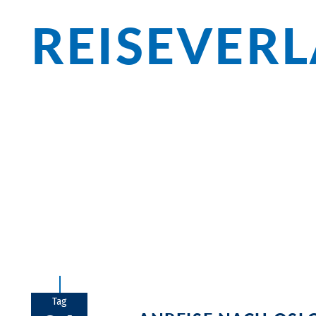
REISEVER
Überblick
Klare Fjordluft, nordische Weite und d
Küstenleben prägen diese Radreise. Sie
die lebendige Vielfalt jener Orte, die de
Tag