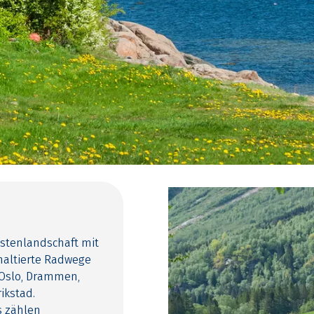
üstenlandschaft mit
haltierte Radwege
 Oslo, Drammen,
ikstad.
s zählen