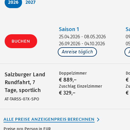
2026
2027
Saison
1
S
25.04.2026 - 08.05.2026
09
BUCHEN
26.09.2026 - 04.10.2026
05
Anreise täglich
Doppelzimmer
D
Salzburger Land
€ 889,–
€
Rundfahrt, 7
Zuschlag Einzelzimmer
Zu
Tage, sportlich
€ 329,–
€
AT-TARSS-07X-SPO
ALLE PREISE ANZEIGEN
PREIS BERECHNEN
Preise pro Person in EUR