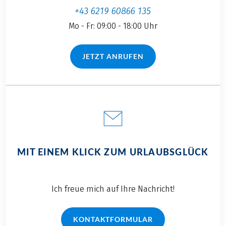
sich allerlei
+43 6219 60866 135
„Schmankerl“, die
Mo - Fr: 09:00 - 18:00 Uhr
Sie unbedingt
probieren sollten.
Welche das sind,
JETZT ANRUFEN
(LINK ÖFFNET IN NEUEM TAB)
erfahren Sie hier bei
uns im Blog.
MIT EINEM KLICK ZUM URLAUBSGLÜCK
Ich freue mich auf Ihre Nachricht!
KONTAKTFORMULAR