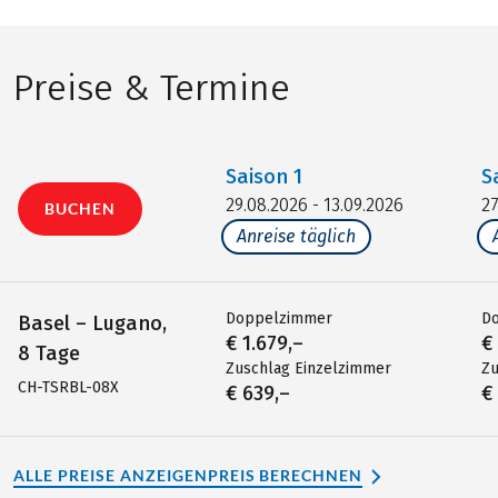
Preise & Termine
Saison
1
S
29.08.2026 - 13.09.2026
27
BUCHEN
Anreise täglich
Doppelzimmer
D
Basel – Lugano,
€ 1.679,–
€
8 Tage
Zuschlag Einzelzimmer
Zu
CH-TSRBL-08X
€ 639,–
€
ALLE PREISE ANZEIGEN
PREIS BERECHNEN