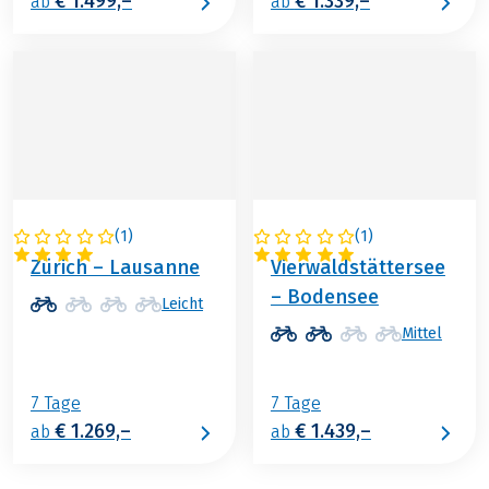
€ 1.499,–
€ 1.339,–
ab
ab
(
1
)
(
1
)
SCHWEIZ
SCHWEIZ
Zürich – Lausanne
Vierwaldstättersee
– Bodensee
Leicht
Mittel
7 Tage
7 Tage
€ 1.269,–
€ 1.439,–
ab
ab