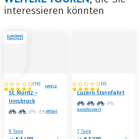
interessieren könnten
(
19
)
(
9
)
ÖSTERREICH / SCHWEIZ
SCHWEIZ
St. Moritz –
Luzern Sternfahrt
Innsbruck
Ambitioniert
Mittel
8 Tage
7 Tage