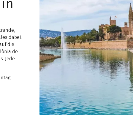
 in
trände,
les dabei.
auf die
lònia de
es. Jede
nntag