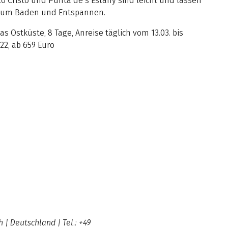
o Cristo und Punta de s’Estany sind leicht und lassen
t zum Baden und Entspannen.
as Ostküste, 8 Tage, Anreise täglich vom 13.03. bis
022, ab 659 Euro
| Deutschland | Tel.: +49