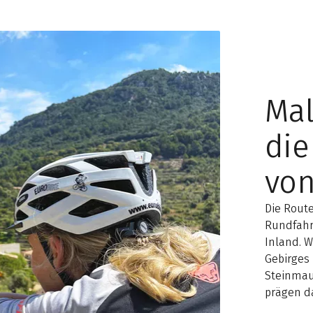
Mal
die
von
Die Route
Rundfahrt
Inland. 
Gebirges 
Steinmau
prägen da