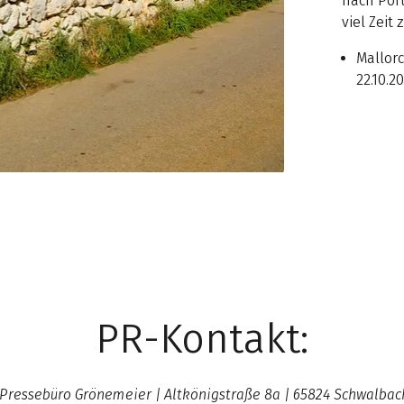
nach Port
viel Zei
Mallorc
22.10.2
PR-Kontakt:
ressebüro Grönemeier | Altkönigstraße 8a | 65824 Schwalbach 