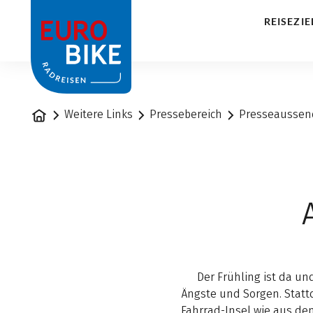
1
REISEZIE
Startseite
Weitere Links
Pressebereich
Presseausse
Der Frühling ist da un
Ängste und Sorgen. Statt
Fahrrad-Insel wie aus dem