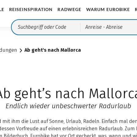
LE
REISEINSPIRATION
RADWEGE
WARUM EUROBIKE
Anreise
- Abreise
ndungen
Ab geht's nach Mallorca
Ab geht’s nach Mallorc
Endlich wieder unbeschwerter Radurlaub
d mit ihm die Lust auf Sonne, Urlaub, Radeln. Einfach mal den
dessen Vorfreude auf einen erlebnisreichen Radurlaub. Zum Be
 Bilderbuch. Eurobike hat vor Ort gecheckt, was, wann und wie 