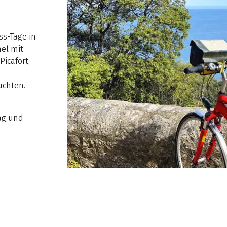
ss-Tage in
el mit
Picafort,
üchten.
ag und