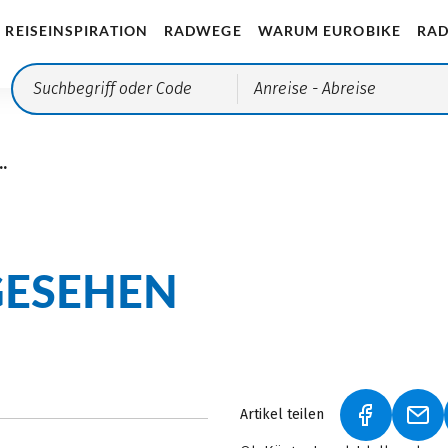
REISEINSPIRATION
RADWEGE
WARUM EUROBIKE
RAD
Anreise
- Abreise
.
GESEHEN
Artikel teilen
(LINK ÖFF
(LI