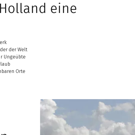
Holland eine
erk
nder der Welt
ür Ungeübte
rlaub
chbaren Orte