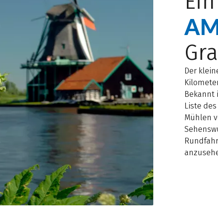
Ein
AM
Gr
Der klein
Kilometer
Bekannt i
Liste de
Mühlen v
Sehenswü
Rundfahrt
anzusehen