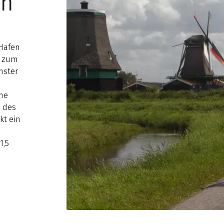
in
 Hafen
e zum
hster
che
h des
kt ein
1,5