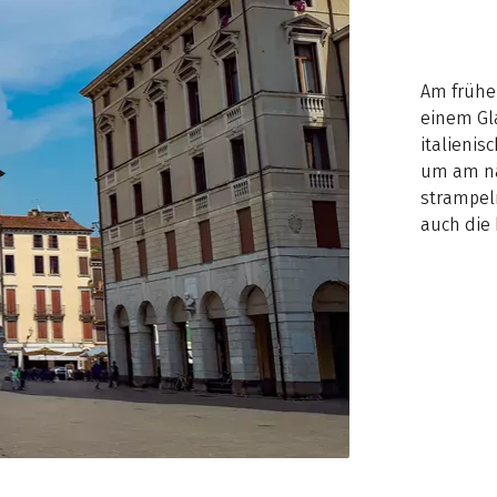
Am frühe
einem Gl
italieni
um am nä
strampeln
auch die 