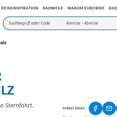
REISEINSPIRATION
RADWEGE
WARUM EUROBIKE
RAD
Anreise
- Abreise
hulz
R
LZ
a Sternfahrt.
Artikel teilen
(LINK ÖFF
(LI