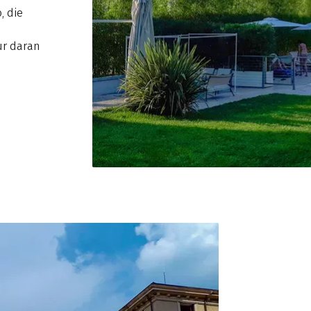
, die
ur daran