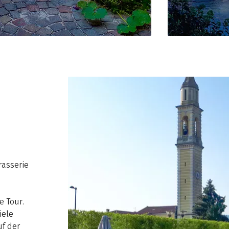
rasserie
e Tour.
iele
uf der