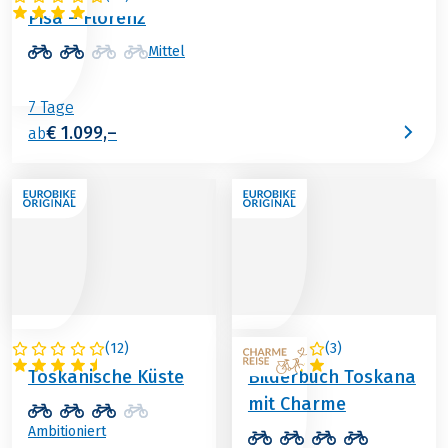
Pisa – Florenz
Mittel
7 Tage
€ 1.099,–
ab
(
12
)
(
3
)
ITALIEN
ITALIEN
Toskanische Küste
Bilderbuch Toskana
mit Charme
Ambitioniert