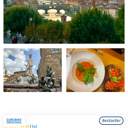
Bestseller
(
14
)
ITALIEN