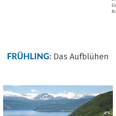
Ei
Br
FRÜHLING
: Das Aufblühen