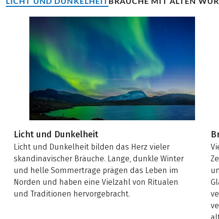
LICHT UND DUNKELHEIT
BRÄUCHE MIT ALTEN WU
Licht und Dunkelheit
B
Licht und Dunkelheit bilden das Herz vieler
Vi
skandinavischer Bräuche. Lange, dunkle Winter
Ze
und helle Sommertrage prägen das Leben im
un
Norden und haben eine Vielzahl von Ritualen
Gl
und Traditionen hervorgebracht.
ve
ve
al