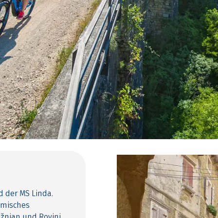
d der MS Linda.
ömisches
ožnjan und Rovinj,