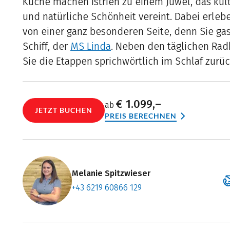
Küche machen Istrien zu einem Juwel, das kul
und natürliche Schönheit vereint. Dabei erleb
von einer ganz besonderen Seite, denn Sie ga
Schiff, der
MS Linda
. Neben den täglichen Rad
Sie die Etappen sprichwörtlich im Schlaf zurüc
€ 1.099,–
ab
JETZT BUCHEN
PREIS BERECHNEN
Melanie Spitzwieser
+43 6219 60866 129
Zum Konta
Termin ve