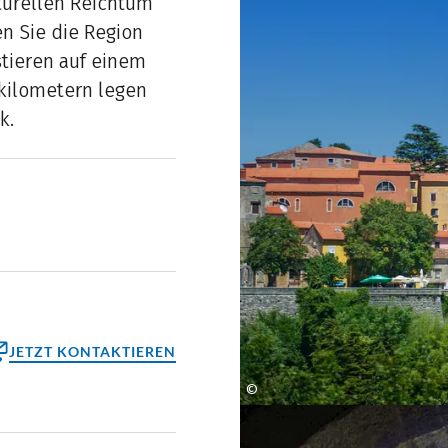
turellen Reichtum
en Sie die Region
stieren auf einem
kilometern legen
k.
JETZT KONTAKTIEREN
©
Ivan Duran
ktformular
reinbaren