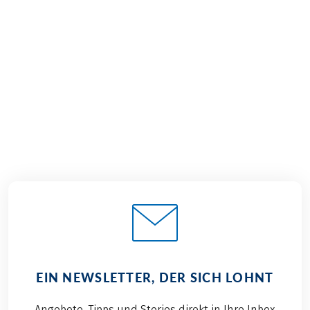
€ 1.199,–
2026
2027
ab
BUCHEN
EIN NEWSLETTER, DER SICH LOHNT
Angebote, Tipps und Stories direkt in Ihre Inbox