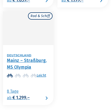
€ 1.859,–
€ 1.199,–
ab
ab
Rad & Schiff
DEUTSCHLAND
Mainz – Straßburg,
MS Olympia
Leicht
8 Tage
€ 1.299,–
ab