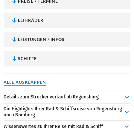
PREISE / TERMINE
LEIHRÄDER
LEISTUNGEN / INFOS
SCHIFFE
ALLE AUSKLAPPEN
Details zum Streckenverlauf ab Regensburg
Der Startpunkt Ihrer Rad- & Schiffsreise ist die UNESCO-
Die Highlights Ihrer Rad & Schiffsreise von Regensburg
Welterbestadt Regensburg, von wo aus Sie entlang der
nach Bamberg
Donau durch den Naturpark Altmühltal radeln. Hier
Wissenswertes zu Ihrer Reise mit Rad & Schiff
wechseln sich stille Täler, markante Felsen und
Befreiungshalle Kelheim:
Ein monumentales