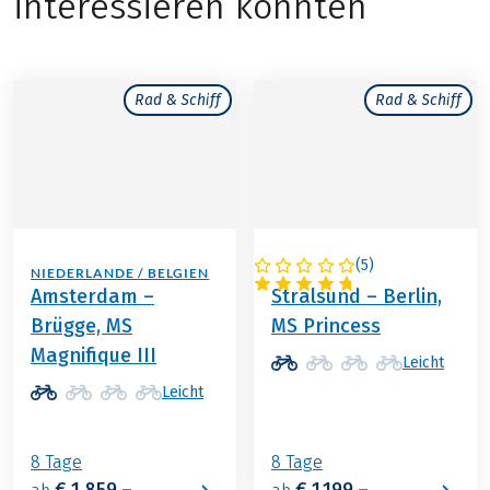
interessieren könnten
Rad & Schiff
Rad & Schiff
(
5
)
NIEDERLANDE / BELGIEN
DEUTSCHLAND
Amsterdam –
Stralsund – Berlin,
Brügge, MS
MS Princess
Magnifique III
Leicht
Leicht
8 Tage
8 Tage