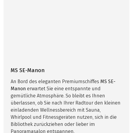
reservierungspflichtig
Bordreiseleitung und tägliche Tourenbesprechung
Tägliche Kabinenreinigung, Bettwäsche-und
Handtuchwechsel nach Bedarf
HINWEISE
Ausführliche Reiseunterlagen (Navigations-App
Mindestteilnehmeranzahl: 90 Personen
und GPS-Daten)
Weitere wichtige Informationen zum
Sämtliche Hafen-, Brücken-und
Pauschalreisegesetz und zusätzliche Hinweise zu
Schleusengebühren
Ihrer Rad und Schifftour finden Sie
hier
!
Bei dieser Reise handelt es sich um eine
Partnerreise.
MS SE-Manon
OPTIONAL
An Bord des eleganten Premiumschiffes
MS SE-
Mitnahme eigenes Rad /eigenes Elektrorad € 49,-
Manon
erwartet Sie eine entspannte und
(nur auf Anfrage, begrenzt)
gemütliche Atmosphäre. So bleibt es Ihnen
Helm € 45,-/Woche, Reservierung erforderlich und
überlassen, ob Sie nach Ihrer Radtour den kleinen
zahlbar vor Ort
einladenden Wellnessbereich mit Sauna,
Whirlpool und Fitnessgeräten nutzen, sich in die
Bibliothek zurückziehen oder lieber im
Panoramasalon entspannen.