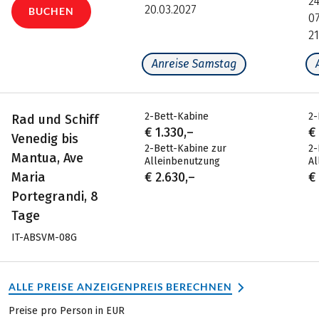
24
20.03.2027
BUCHEN
07
21
Anreise Samstag
2-Bett-Kabine
2-
Rad und Schiff
€ 1.330,–
€
Venedig bis
2-Bett-Kabine zur
2-
Mantua, Ave
Alleinbenutzung
Al
Maria
€ 2.630,–
€
Portegrandi, 8
Tage
IT-ABSVM-08G
ALLE PREISE ANZEIGEN
PREIS BERECHNEN
Preise pro Person in EUR