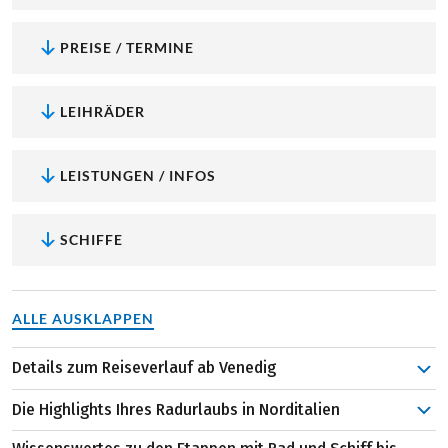
PREISE / TERMINE
LEIHRÄDER
LEISTUNGEN / INFOS
SCHIFFE
ALLE AUSKLAPPEN
Details zum Reiseverlauf ab Venedig
Ihre Reise beginnt in der weltberühmten Lagunenstadt –
Die Highlights Ihres Radurlaubs in Norditalien
aber keine Sorge! Wir schicken Sie nicht los, ohne dass Sie