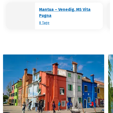
ein Juwel der Renaissancekunst und -
Mantua – Venedig, MS Vita
architektur, bewundern. Sie erfahren
Pugna
auch, warum Mantua, einst ein Stadtstaat
8 Tage
der Familie Gonzaga, heute von vielen als
„Dornröschen Italiens“ bezeichnet wird.
(Änderungen im Programm sind möglich)