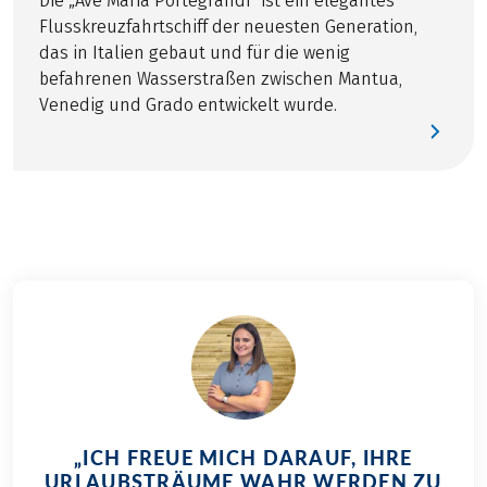
Die „Ave Maria Portegrandi“ ist ein elegantes
der Insel Murano
Flusskreuzfahrtschiff der neuesten Generation,
Bustransfer Ferrara-Zelo / Ferrara-Adria
das in Italien gebaut und für die wenig
GPS-Daten verfügbar
befahrenen Wasserstraßen zwischen Mantua,
Venedig und Grado entwickelt wurde.
OPTIONAL
Helm im Preis inkludiert, reservierungspflichtig
„ICH FREUE MICH DARAUF, IHRE
URLAUBSTRÄUME WAHR WERDEN ZU