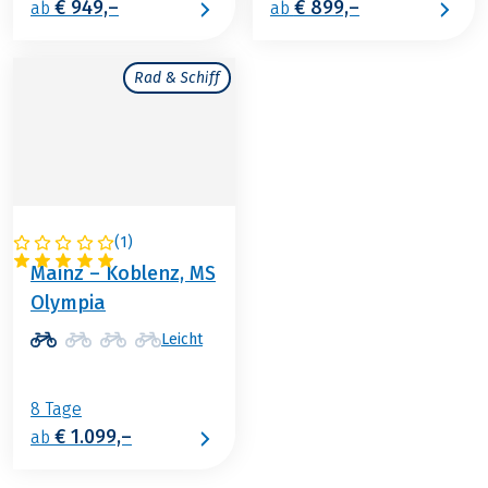
€ 949,–
€ 899,–
ab
ab
Rad & Schiff
(
1
)
DEUTSCHLAND
Mainz – Koblenz, MS
Olympia
Leicht
8 Tage
€ 1.099,–
ab