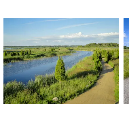
Schließlich erreichen Sie Tallinn, Estlands
Hauptstadt. Nach dem Hotelbezug lädt
ein geführter Rundgang durch die
mittelalterliche Altstadt dazu ein,
Geschichte und Atmosphäre hautnah zu
erleben.