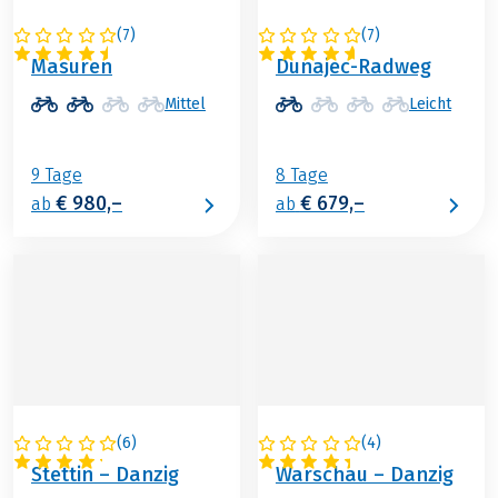
(
7
)
(
7
)
POLEN
POLEN
Masuren
Dunajec-Radweg
Mittel
Leicht
9 Tage
8 Tage
€ 980,–
€ 679,–
ab
ab
(
6
)
(
4
)
POLEN
POLEN
Stettin – Danzig
Warschau – Danzig