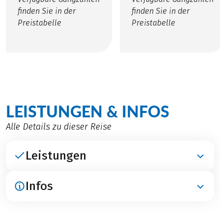
finden Sie in der
finden Sie in der
Preistabelle
Preistabelle
LEISTUNGEN & INFOS
Alle Details zu dieser Reise
Leistungen
Infos
ENTHALTEN
Übernachtungen in 3*** und 4****-Hotels
Frühstück
ANREISE / PARKEN / ABREISE