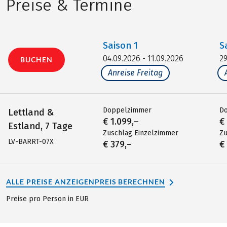
Preise & Termine
Saison
1
S
04.09.2026 - 11.09.2026
29
BUCHEN
Anreise Freitag
Doppelzimmer
D
Lettland &
€ 1.099,–
€
Estland, 7 Tage
Zuschlag Einzelzimmer
Zu
LV-BARRT-07X
€ 379,–
€
ALLE PREISE ANZEIGEN
PREIS BERECHNEN
Preise pro Person in EUR