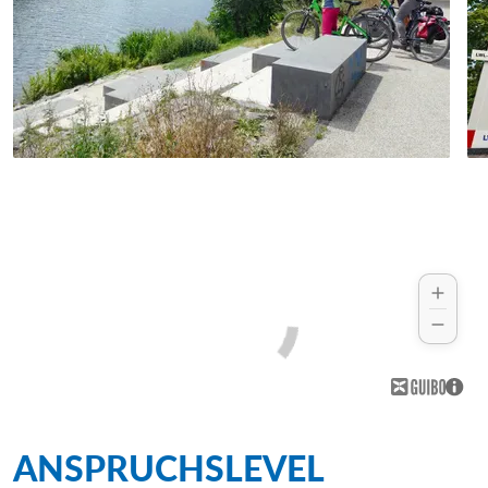
Naherholungsgebiet eine rund
herumführenden Balkon-Promenade mit
vielfältigen Aussichtsplattformen. Wer es
bis ganz oben schafft, der wird belohnt
mit dem besten Rundum-Blick in das
gesamte Ruhrgebiet. Über die
Drachenbrücke sausen Sie abwärts
Richtung Herne.
ANSPRUCHSLEVEL