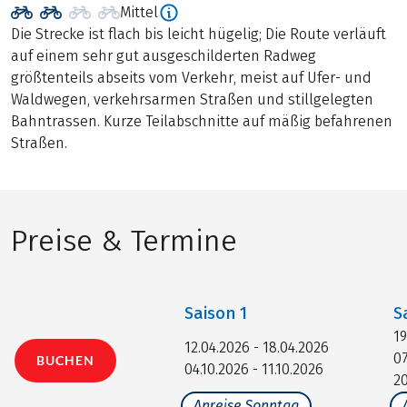
Mittel
Die Strecke ist flach bis leicht hügelig; Die Route verläuft
auf einem sehr gut ausgeschilderten Radweg
größtenteils abseits vom Verkehr, meist auf Ufer- und
Waldwegen, verkehrsarmen Straßen und stillgelegten
Bahntrassen. Kurze Teilabschnitte auf mäßig befahrenen
Straßen.
Preise & Termine
Saison
1
S
19
12.04.2026 - 18.04.2026
07
BUCHEN
04.10.2026 - 11.10.2026
20
Anreise Sonntag