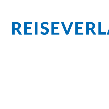
REISEVER
Überblick
Was früher nur beliebtes Ausflugsziel de
Geheimtipp für Radfahrer entwickelt. 
Biosphärengebiet lassen keine Wünsche of