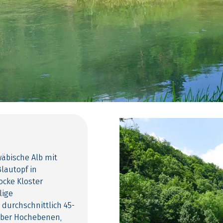
äbische Alb mit
lautopf in
ocke Kloster
lige
urchschnittlich 45-
über Hochebenen,