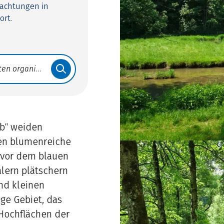
nachtungen in
ort.
b“ weiden
en blumenreiche
 vor dem blauen
älern plätschern
nd kleinen
ge Gebiet, das
Hochflächen der