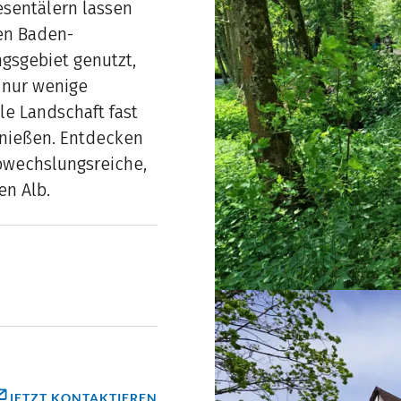
sentälern lassen
en Baden-
gsgebiet genutzt,
 nur wenige
le Landschaft fast
enießen. Entdecken
bwechslungsreiche,
en Alb.
JETZT KONTAKTIEREN