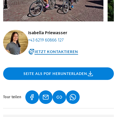
Isabella Priewasser
+43 6219 60866 127
JETZT KONTAKTIEREN
SEITE ALS PDF HERUNTERLADEN
Tour teilen
(LINK ÖFFNET IN NEUEM TAB)
(LINK ÖFFNET IN NEUEM TAB)
(LINK ÖFFNET IN NEU