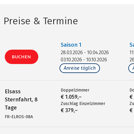
Preise & Termine
Saison
1
S
28.03.2026 - 10.04.2026
11
BUCHEN
03.10.2026 - 10.10.2026
26
Anreise täglich
Doppelzimmer
D
Elsass
€ 1.059,–
€
Sternfahrt, 8
Zuschlag Einzelzimmer
Zu
Tage
€ 379,–
€
FR-ELROS-08A