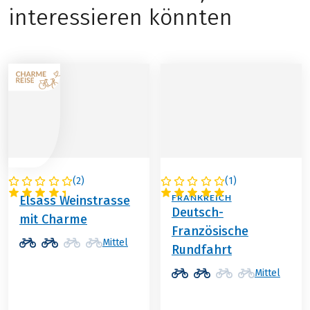
interessieren könnten
(
2
)
(
1
)
FRANKREICH
DEUTSCHLAND /
FRANKREICH
Elsass Weinstrasse
Deutsch-
mit Charme
Französische
Mittel
Rundfahrt
Mittel