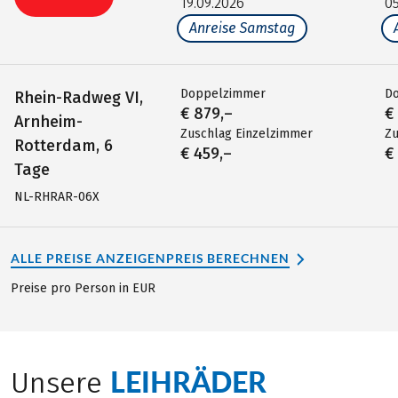
19.09.2026
05
Anreise Samstag
Doppelzimmer
D
Rhein-Radweg VI,
€ 879,–
€
Arnheim-
Zuschlag Einzelzimmer
Zu
Rotterdam, 6
€ 459,–
€
Tage
NL-RHRAR-06X
ALLE PREISE ANZEIGEN
PREIS BERECHNEN
Preise pro Person in EUR
LEIHRÄDER
Unsere