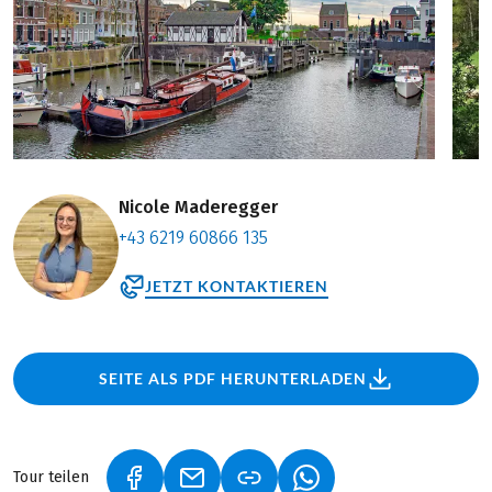
Nicole Maderegger
+43 6219 60866 135
JETZT KONTAKTIEREN
SEITE ALS PDF HERUNTERLADEN
Tour teilen
(LINK ÖFFNET IN NEUEM TAB)
(LINK ÖFFNET IN NEUEM TAB)
(LINK ÖFFNET IN NEU