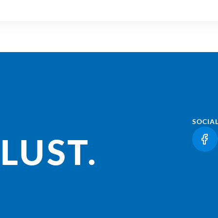
SOCIA
LUST.
(LI