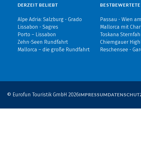
DERZEIT BELIEBT
BESTBEWERTETE
Alpe Adria: Salzburg - Grado
Passau - Wien a
Lissabon - Sagres
Mallorca mit Cha
Porto – Lissabon
Toskana Sternfah
Zehn-Seen Rundfahrt
Chiemgauer Highl
Mallorca – die große Rundfahrt
Reschensee - Ga
© Eurofun Touristik GmbH 2026
IMPRESSUM
DATENSCHUT