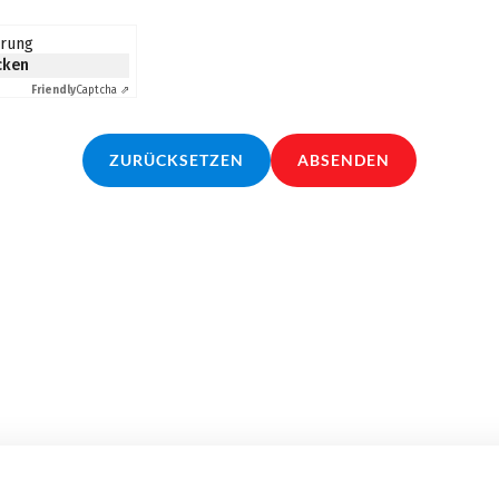
erung
icken
Friendly
Captcha ⇗
ZURÜCKSETZEN
ABSENDEN