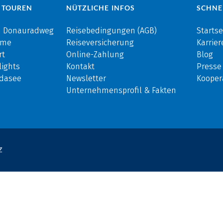
 TOUREN
NÜTZLICHE INFOS
SCHNE
m Donauradweg
Reisebedingungen (AGB)
Startse
rme
Reiseversicherung
Karrier
rt
Online-Zahlung
Blog
ights
Kontakt
Presse
rdasee
Newsletter
Kooper
Unternehmensprofil & Fakten
Z