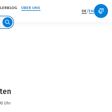
LERBLOG
ÜBER UNS
/
DE
EN
iten
00 Uhr