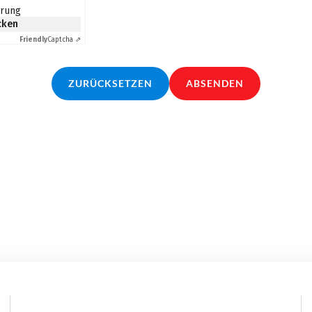
erung
icken
Friendly
Captcha ⇗
ZURÜCKSETZEN
ABSENDEN