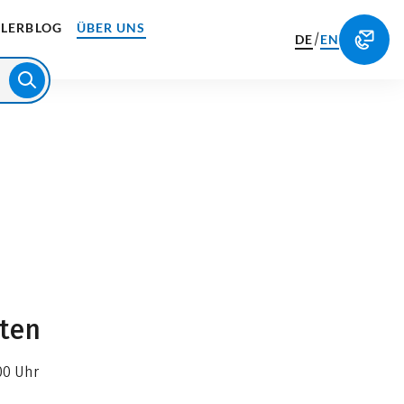
LERBLOG
ÜBER UNS
/
DE
EN
iten
00 Uhr