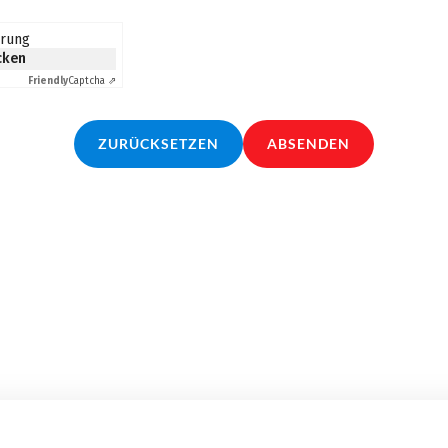
erung
icken
Friendly
Captcha ⇗
ZURÜCKSETZEN
ABSENDEN