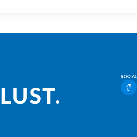
SOCIA
LUST.
(LI