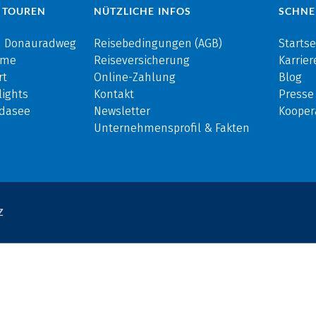
 TOUREN
NÜTZLICHE INFOS
SCHNE
m Donauradweg
Reisebedingungen (AGB)
Startse
rme
Reiseversicherung
Karrier
rt
Online-Zahlung
Blog
ights
Kontakt
Presse
rdasee
Newsletter
Kooper
Unternehmensprofil & Fakten
Z