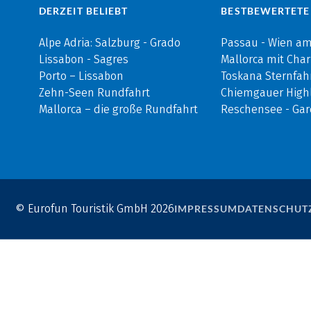
DERZEIT BELIEBT
BESTBEWERTETE
Alpe Adria: Salzburg - Grado
Passau - Wien a
Lissabon - Sagres
Mallorca mit Cha
Porto – Lissabon
Toskana Sternfah
Zehn-Seen Rundfahrt
Chiemgauer Highl
Mallorca – die große Rundfahrt
Reschensee - Ga
© Eurofun Touristik GmbH 2026
IMPRESSUM
DATENSCHUT