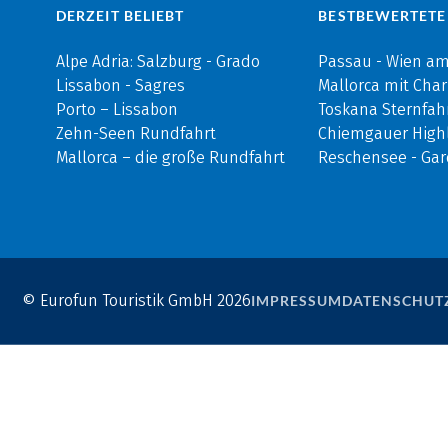
DERZEIT BELIEBT
BESTBEWERTETE
Alpe Adria: Salzburg - Grado
Passau - Wien a
Lissabon - Sagres
Mallorca mit Cha
Porto – Lissabon
Toskana Sternfah
Zehn-Seen Rundfahrt
Chiemgauer Highl
Mallorca – die große Rundfahrt
Reschensee - Ga
© Eurofun Touristik GmbH 2026
IMPRESSUM
DATENSCHUT