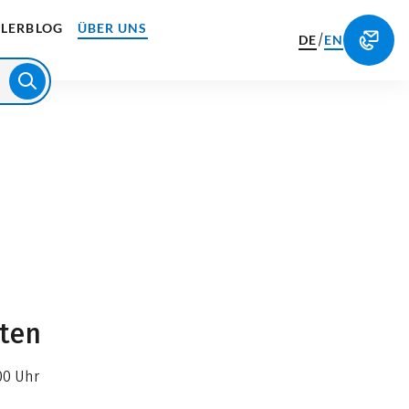
LERBLOG
ÜBER UNS
/
DE
EN
iten
00 Uhr