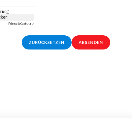
erung
icken
Friendly
Captcha ⇗
ZURÜCKSETZEN
ABSENDEN