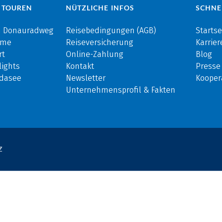
 TOUREN
NÜTZLICHE INFOS
SCHNE
m Donauradweg
Reisebedingungen (AGB)
Startse
rme
Reiseversicherung
Karrier
rt
Online-Zahlung
Blog
ights
Kontakt
Presse
rdasee
Newsletter
Kooper
Unternehmensprofil & Fakten
Z