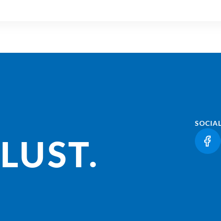
SOCIA
LUST.
(LI