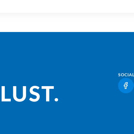
SOCIA
LUST.
(LI