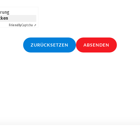
erung
icken
Friendly
Captcha ⇗
ZURÜCKSETZEN
ABSENDEN