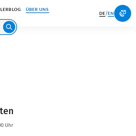
LERBLOG
ÜBER UNS
/
DE
EN
iten
00 Uhr