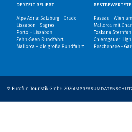
DERZEIT BELIEBT
BESTBEWERTETE
Alpe Adria: Salzburg - Grado
Passau - Wien a
Lissabon - Sagres
Mallorca mit Cha
Porto – Lissabon
Toskana Sternfah
Zehn-Seen Rundfahrt
Chiemgauer Highl
Mallorca – die große Rundfahrt
Reschensee - Ga
© Eurofun Touristik GmbH 2026
IMPRESSUM
DATENSCHUT