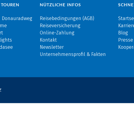
 TOUREN
NÜTZLICHE INFOS
SCHNE
m Donauradweg
Reisebedingungen (AGB)
Startse
rme
Reiseversicherung
Karrier
rt
Online-Zahlung
Blog
ights
Kontakt
Presse
rdasee
Newsletter
Kooper
Unternehmensprofil & Fakten
Z