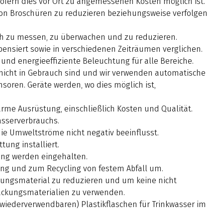
ofern dies vor Ort zu angemessenen Kosten möglich ist.
n Broschüren zu reduzieren beziehungsweise verfolgen
uch zu messen, zu überwachen und zu reduzieren.
nsiert sowie in verschiedenen Zeiträumen verglichen.
 und energieeffiziente Beleuchtung für alle Bereiche.
 nicht in Gebrauch sind und wir verwenden automatische
oren. Geräte werden, wo dies möglich ist,
rme Ausrüstung, einschließlich Kosten und Qualität.
asserverbrauchs.
ie Umweltströme nicht negativ beeinflusst.
tung installiert.
gung werden eingehalten.
rung und zum Recycling von festem Abfall um.
ungsmaterial zu reduzieren und um keine nicht
packungsmaterialien zu verwenden.
wiederverwendbaren) Plastikflaschen für Trinkwasser im