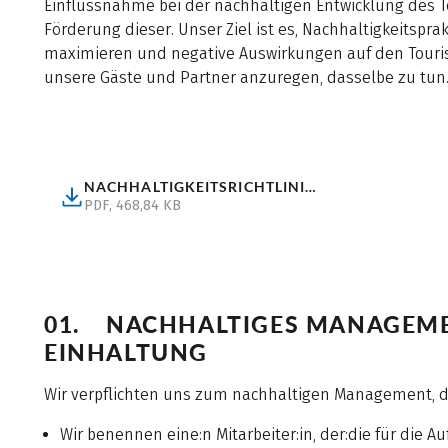
Einflussnahme bei der nachhaltigen Entwicklung des T
Förderung dieser. Unser Ziel ist es, Nachhaltigkeitspr
maximieren und negative Auswirkungen auf den Touri
unsere Gäste und Partner anzuregen, dasselbe zu tun
NACHHALTIGKEITSRICHTLINIE EUROFUN
(Nachhaltigkeitsrichtlinie Eurofun, pdf, 468,84 kB, He
PDF, 468,84 KB
01. NACHHALTIGES MANAGEME
EINHALTUNG
Wir verpflichten uns zum nachhaltigen Management, 
Wir benennen eine:n Mitarbeiter:in, der:die für die 