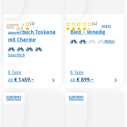
(
3
)
(
4
)
ITALIEN
ITALIEN / SLOWENIEN
Bilderbuch Toskana
Bled – Venedig
mit Charme
Mittel
Sportlich
8 Tage
8 Tage
€ 1.459,–
€ 899,–
ab
ab