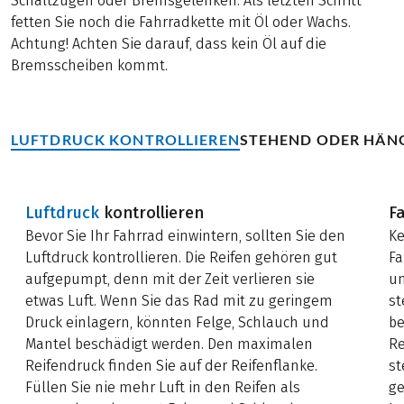
Schaltzügen oder Bremsgelenken. Als letzten Schritt
fetten Sie noch die Fahrradkette mit Öl oder Wachs.
Achtung! Achten Sie darauf, dass kein Öl auf die
Bremsscheiben kommt.
LUFTDRUCK KONTROLLIEREN
STEHEND ODER HÄN
Luftdruck
kontrollieren
F
Bevor Sie Ihr Fahrrad einwintern, sollten Sie den
Ke
Luftdruck kontrollieren. Die Reifen gehören gut
Fa
aufgepumpt, denn mit der Zeit verlieren sie
un
etwas Luft. Wenn Sie das Rad mit zu geringem
st
Druck einlagern, könnten Felge, Schlauch und
be
Mantel beschädigt werden. Den maximalen
Re
Reifendruck finden Sie auf der Reifenflanke.
st
Füllen Sie nie mehr Luft in den Reifen als
ge