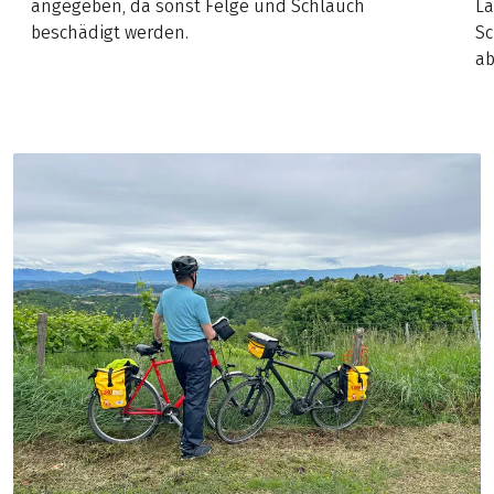
angegeben, da sonst Felge und Schlauch
La
beschädigt werden.
S
ab