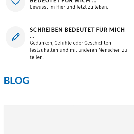
BEDEUTET FÜR MICH …
bewusst im Hier und Jetzt zu leben.
SCHREIBEN BEDEUTET FÜR MICH
…
Gedanken, Gefühle oder Geschichten
festzuhalten und mit anderen Menschen zu
teilen.
BLOG
Alle Blogbeiträge von Evelyn Stemeseder
©
Touristikgemeinschaft Wesermarsch/Florian Trykowski