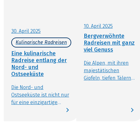
10. April 2025
30. April 2025
Bergverwöhnte
Radreisen mit ganz
Kulinarische Radreisen
viel Genuss
Eine kulinarische
Radreise entlang der
Die Alpen, mit ihren
Nord- und
majestätischen
Ostseeküste
Gipfeln, tiefen Tälern
und malerischen
Die Nord- und
Landschaften, sind ein
Ostseeküste ist nicht nur
Paradies für
für eine einzigartige
Naturliebhaber und
Landschaft, maritimes
Radfahrer. Entdecken
Klima und die typischen
Sie mit uns
Strandkörbe bekannt,
gemeinsam die
sondern auch für seine
atemberaubendsten
kulinarischen