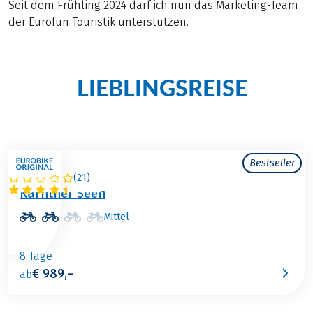
Seit dem Frühling 2024 darf ich nun das Marketing-Team
der Eurofun Touristik unterstützen.
LIEBLINGS­REISE
Meine
mit
Eurobike
Bestseller
(
21
)
ÖSTERREICH
Kärntner Seen
Mittel
8 Tage
€ 989,–
ab