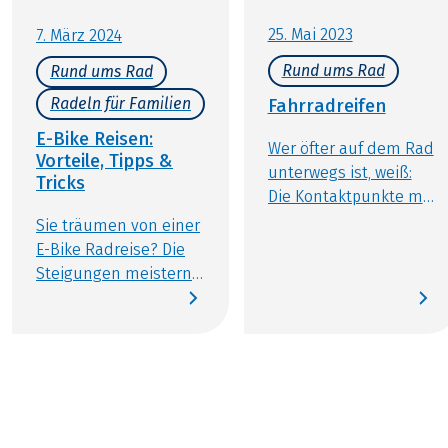
25. Mai 2023
7. März 2024
Rund ums Rad
Rund ums Rad
Radeln für Familien
Fahrradreifen
E-Bike Reisen:
Wer öfter auf dem Rad
Vorteile, Tipps &
unterwegs ist, weiß:
Tricks
Die Kontaktpunkte mit
dem Drahtesel sind
Sie träumen von einer
besonders wichtig für
E-Bike Radreise? Die
eine komfortable und
Steigungen meistern
sichere Fahrt. Ein
Sie beinahe mühelos,
bequemer Sattel,
viele Kilometer pro Tag
passende Griffe und
sind einfach zu
rutschfeste Pedale
absolvieren. Sie ziehen
bilden die Basis für
an beeindruckenden
eine angenehme Zeit
Landschaften vorbei,
auf dem Rad. Dabei
dennoch haben Sie