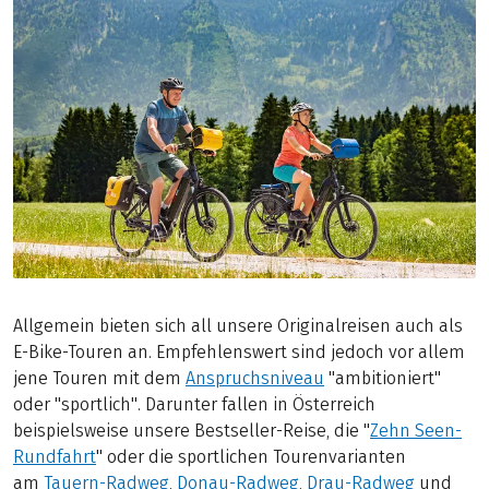
Allgemein bieten sich all unsere Originalreisen auch als
E-Bike-Touren an. Empfehlenswert sind jedoch vor allem
jene Touren mit dem
Anspruchsniveau
"ambitioniert"
oder "sportlich". Darunter fallen in Österreich
beispielsweise unsere Bestseller-Reise, die "
Zehn Seen-
Rundfahrt
" oder die sportlichen Tourenvarianten
am
Tauern-Radweg
,
Donau-Radweg
,
Drau-Radweg
und