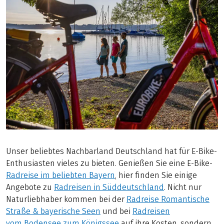
Unser beliebtes Nachbarland Deutschland hat für E-Bike-
Enthusiasten vieles zu bieten. Genießen Sie eine E-Bike-
Radreise im beliebten Bayern
, hier finden Sie einige
Angebote zu
Radreisen in Süddeutschland
. Nicht nur
Naturliebhaber kommen bei der
Radreise Romantische
Straße & bayerische Seen
und bei
Radreisen
vom Bodensee zum Königssee
auf ihre Kosten, sondern