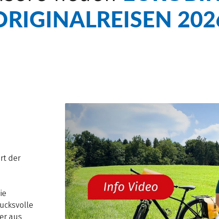
ORIGINALREISEN 202
rt der
ie
ucksvolle
ser aus