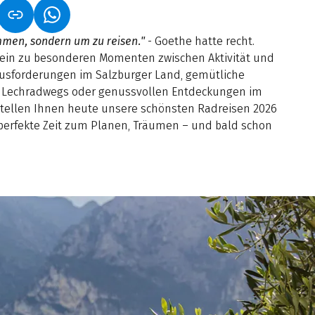
NET IN NEUEM TAB)
NK ÖFFNET IN NEUEM TAB)
(LINK ÖFFNET IN NEUEM TAB)
men, sondern um zu reisen."
- Goethe hatte recht.
t ein zu besonderen Momenten zwischen Aktivität und
ausforderungen im Salzburger Land, gemütliche
s Lechradwegs oder genussvollen Entdeckungen im
 stellen Ihnen heute unsere schönsten Radreisen 2026
ie perfekte Zeit zum Planen, Träumen – und bald schon