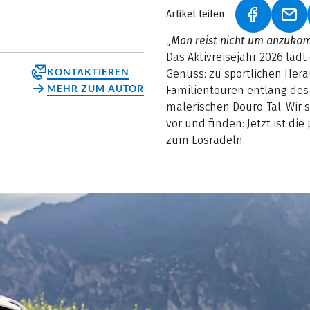
Artikel teilen
(LINK ÖFF
(LI
„Man reist nicht um anzukom
Das Aktivreisejahr 2026 läd
KONTAKTIEREN
Genuss: zu sportlichen Her
MEHR ZUM AUTOR
Familientouren entlang de
malerischen Douro-Tal. Wir
vor und finden: Jetzt ist d
zum Losradeln.