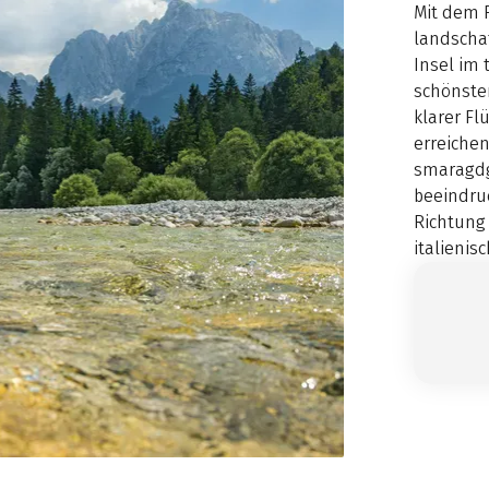
Mit dem R
landschaf
Insel im 
schönste
klarer Fl
erreichen
smaragdg
beeindruc
Richtung 
italienis