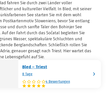
ad fahren Sie durch zwei Länder voller
tlicher und kultureller Vielfalt. In Bled, mit seiner
türkisfarbenen See starten Sie mit dem wohl
n Postkartenmotiv Sloweniens, bevor Sie entlang
üsse und durch sanfte Täler den Bohinjer See
. Auf der Fahrt durch das Sočatal begleiten Sie
rünes Wasser, spektakuläre Schluchten und
kende Berglandschaften. Schließlich rollen Sie
Adria, genauer gesagt nach Triest. Hier wartet das
che Lebensgefühl auf Sie.
Bled – Triest
8 Tage
4 Bewertungen