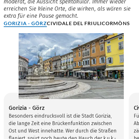
moderat, die Aussicht spektakulär. Immer wieder
erreichen Sie kleine Orte, die wirken, als wären sie
extra für eine Pause gemacht.
GORIZIA - GÖRZ
CIVIDALE DEL FRIULI
CORMÒNS
Gorizia - Görz
Ci
Besonders eindrucksvoll ist die Stadt Gorizia,
Fü
die lange Zeit eine Brückenfunktion zwischen
Ab
Ost und West innehatte. Wer durch die Straßen
zä
flaniert, spürt noch heute den Hauch der k.u.k.-
be