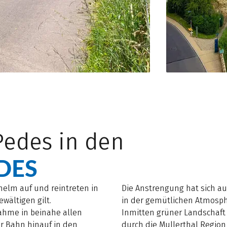
Pedes in den
DES
helm auf und reintreten in
Die Anstrengung hat sich au
wältigen gilt.
in der gemütlichen Atmosph
ahme in beinahe allen
Inmitten grüner Landschaft
r Bahn hinauf in den
durch die Mullerthal Region,