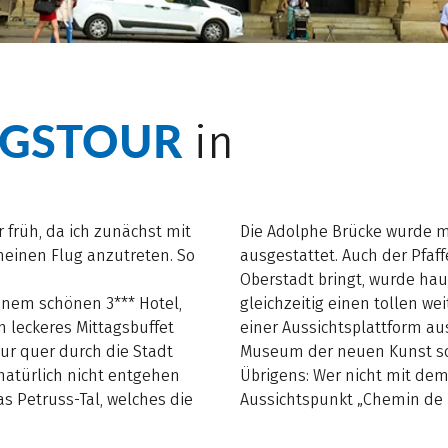
NGSTOUR
in
 früh, da ich zunächst mit
Die Adolphe Brücke wurde m
einen Flug anzutreten. So
ausgestattet. Auch der Pfaff
Oberstadt bringt, wurde haup
einem schönen 3*** Hotel,
gleichzeitig einen tollen we
n leckeres Mittagsbuffet
einer Aussichtsplattform aus
ur quer durch die Stadt
Museum der neuen Kunst so
natürlich nicht entgehen
Übrigens: Wer nicht mit dem
as Petruss-Tal, welches die
Aussichtspunkt „Chemin de 