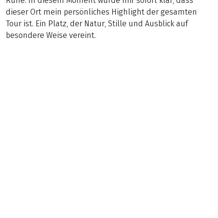
Ruhe. In diesem Moment wurde mir sofort klar, dass
dieser Ort mein persönliches Highlight der gesamten
Tour ist. Ein Platz, der Natur, Stille und Ausblick auf
besondere Weise vereint.
Geheimtipp
(
8
)
ITALIEN
Friaul Rundfahrt
Mittel
8 Tage
€ 949,–
ab