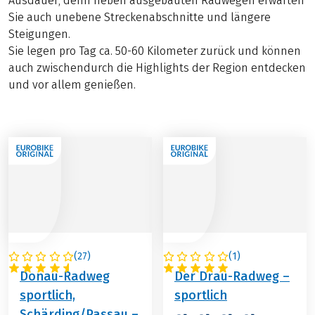
Ausdauer, denn neben ausgebauten Radwegen erwarten
Sie auch unebene Streckenabschnitte und längere
Steigungen.
Sie legen pro Tag ca. 50-60 Kilometer zurück und können
auch zwischendurch die Highlights der Region entdecken
und vor allem genießen.
(
27
)
(
1
)
ÖSTERREICH
ÖSTERREICH
Donau-Radweg
Der Drau-Radweg –
sportlich,
sportlich
Schärding/Passau –