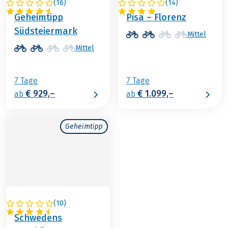
(
16
)
(
14
)
ÖSTERREICH
ITALIEN
Geheimtipp
Pisa – Florenz
Südsteiermark
Mittel
Mittel
7 Tage
7 Tage
€ 929,–
€ 1.099,–
ab
ab
Geheimtipp
(
10
)
SCHWEDEN
Schwedens