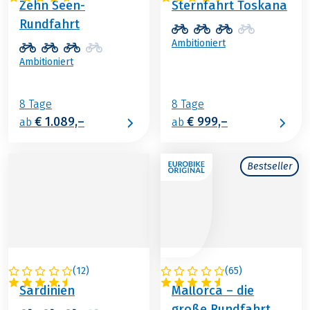
Zehn Seen-
Sternfahrt Toskana
Rundfahrt
Ambitioniert
Ambitioniert
8 Tage
8 Tage
€ 1.089,–
€ 999,–
ab
ab
Bestseller
(
12
)
(
65
)
ITALIEN
SPANIEN
Sardinien
Mallorca – die
große Rundfahrt