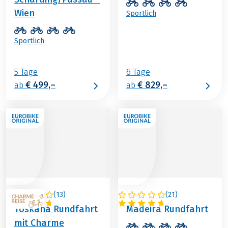
Wien
Sportlich
Sportlich
5 Tage
6 Tage
€ 499,–
€ 829,–
ab
ab
(
13
)
(
21
)
ITALIEN
PORTUGAL
Toskana Rundfahrt
Madeira Rundfahrt
mit Charme