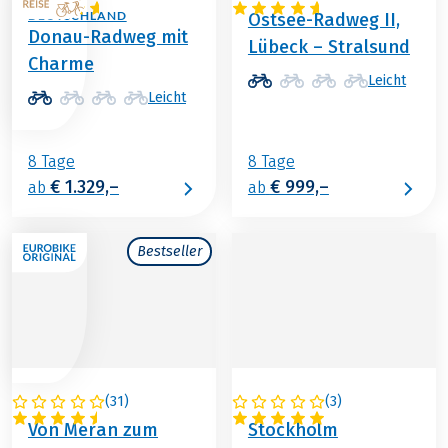
DEUTSCHLAND
Ostsee-Radweg II,
Donau-Radweg mit
Lübeck – Stralsund
Charme
Leicht
Leicht
8 Tage
8 Tage
€ 1.329,–
€ 999,–
ab
ab
Bestseller
(
31
)
(
3
)
ITALIEN
SCHWEDEN
Von Meran zum
Stockholm