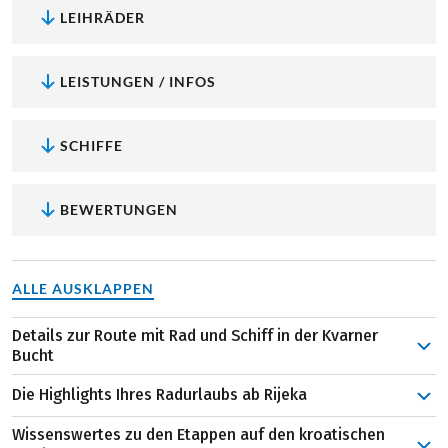
LEIHRÄDER
LEISTUNGEN / INFOS
SCHIFFE
BEWERTUNGEN
ALLE AUSKLAPPEN
Details zur Route mit Rad und Schiff in der Kvarner
Bucht
Ihr achttägiger Urlaub startet auf der Insel Rijeka, von
Die Highlights Ihres Radurlaubs ab Rijeka
der aus Sie zur Insel Krk aufbrechen. Nach einer ersten
kurzen Radetappe genießen Sie den Abend im Hafen
Wissenswertes zu den Etappen auf den kroatischen
Die Aussicht bei Predošćica auf der Insel Cres:
Das