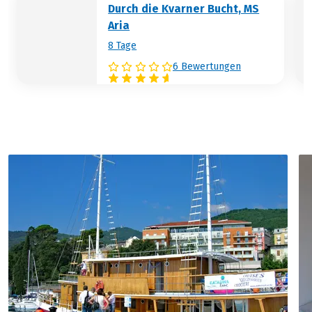
Durch die Kvarner Bucht, MS
Meer zu genießen, bevor wir nach Rijeka
Aria
zurückkehren. Gelegenheit zum
8 Tage
Abendessen in Rijeka und Übernachtung.
6 Bewertungen