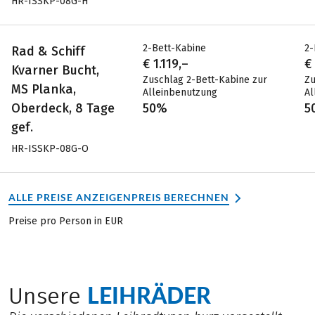
HR-ISSKP-08G-H
2-Bett-Kabine
2-
Rad & Schiff
€ 1.119,–
€
Kvarner Bucht,
Zuschlag 2-Bett-Kabine zur
Zu
MS Planka,
Alleinbenutzung
Al
Oberdeck, 8 Tage
50%
5
gef.
HR-ISSKP-08G-O
ALLE PREISE ANZEIGEN
PREIS BERECHNEN
Preise pro Person in EUR
LEIHRÄDER
Unsere