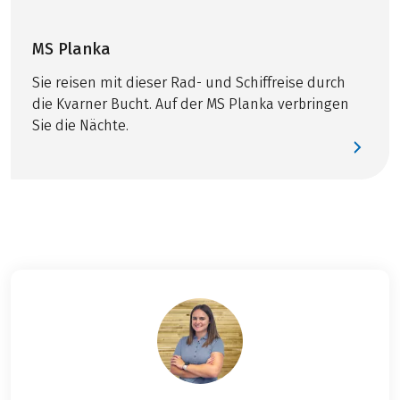
diesem Beitrag
nehmen wir Sie mit
MS Planka
hinter die Kulissen
Sie reisen mit dieser Rad- und Schiffreise durch
unserer Rad- &
die Kvarner Bucht. Auf der MS Planka verbringen
Schiffsreisen und
Sie die Nächte.
zeigen, was alles
geschieht, bevor und
während Sie in die
Pedale treten.