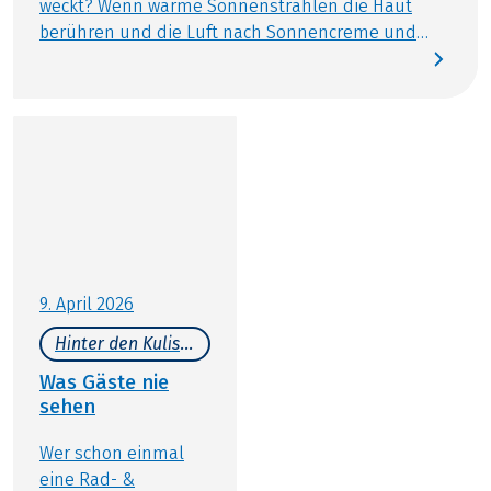
weckt? Wenn warme Sonnenstrahlen die Haut
berühren und die Luft nach Sonnencreme und
frischer Meeresbrise duftet? Genau diesem Gefühl
spüren wir in diesem Sommer nach – und
entdecken dabei die schönsten Orte Kroatiens auf
zwei Rädern und vom Wasser aus. Heute verraten
wir Ihnen, welche Städte besonders sehenswert
sind und auf einer Rad- und Schiffsreise einfach
mit dabei sein müssen.
9. April 2026
Hinter den Kulissen
Was Gäste nie
sehen
Wer schon einmal
eine Rad- &