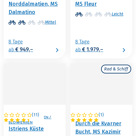
Norddalmatien, MS
MS Fleur
Dalmatino
Leicht
Mittel
8 Tage
8 Tage
€ 949,–
€ 1.979,–
ab
ab
Rad & Schiff
(
11
)
(
1
)
ITALIEN / KROATIEN /
KROATIEN
SLOWENIEN
Durch die Kvarner
Istriens Küste
Bucht, MS Kazimir