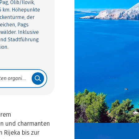
ag, Olib/Ilovik,
55 km. Höhepunkte
ockentürme, der
neichen, Pags
wälder. Inklusive
und Stadtführung
ion.
ihrem
ln und charmanten
 Rijeka bis zur