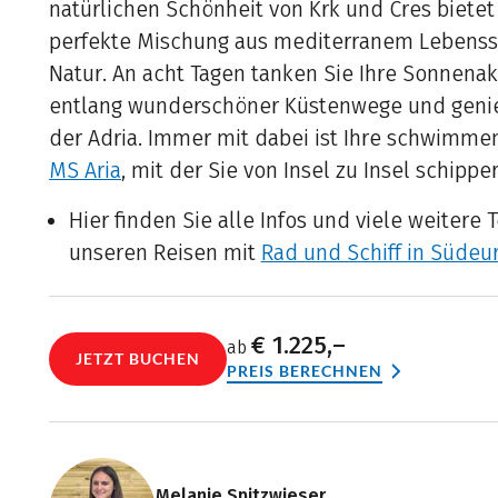
natürlichen Schönheit von Krk und Cres bietet
perfekte Mischung aus mediterranem Lebensst
Natur. An acht Tagen tanken Sie Ihre Sonnenak
entlang wunderschöner Küstenwege und geni
der Adria. Immer mit dabei ist Ihre schwimme
MS Aria
, mit der Sie von Insel zu Insel schippe
Hier finden Sie alle Infos und viele weitere 
unseren Reisen mit
Rad und Schiff in Südeu
€ 1.225,–
ab
JETZT BUCHEN
PREIS BERECHNEN
Melanie Spitzwieser