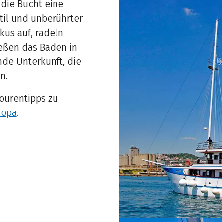
 die Bucht eine
il und unberührter
kus auf, radeln
eßen das Baden in
nde Unterkunft, die
rn.
Tourentipps zu
ropa
.