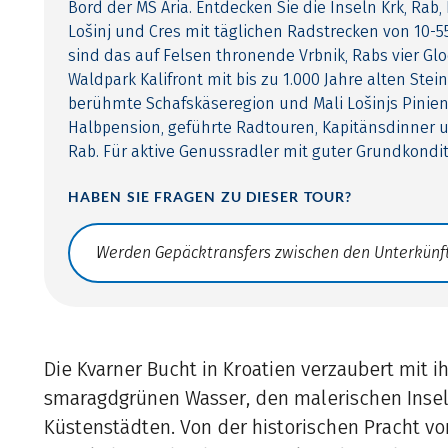
Bord der MS Aria. Entdecken Sie die Inseln Krk, Rab, P
Lošinj und Cres mit täglichen Radstrecken von 10-
sind das auf Felsen thronende Vrbnik, Rabs vier Gl
Waldpark Kalifront mit bis zu 1.000 Jahre alten Stei
berühmte Schafskäseregion und Mali Lošinjs Pinien
Halbpension, geführte Radtouren, Kapitänsdinner 
Rab. Für aktive Genussradler mit guter Grundkondit
HABEN SIE FRAGEN ZU DIESER TOUR?
Translate: a11y.faq.search
Die Kvarner Bucht in Kroatien verzaubert mit 
smaragdgrünen Wasser, den malerischen Inse
Küstenstädten. Von der historischen Pracht von