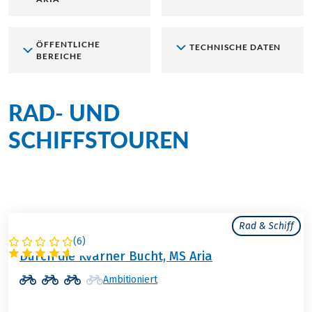
ÖFFENTLICHE
TECHNISCHE DATEN
BEREICHE
RAD- UND
SCHIFFSTOUREN
an Bord
der MS Aria
Rad & Schiff
(
6
)
KROATIEN
Durch die Kvarner Bucht, MS Aria
Ambitioniert