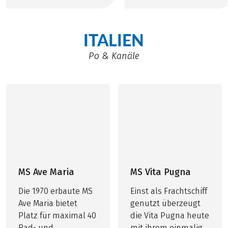
einem erstklassigen
Flusskreuzfahrtschiff
um- und ausgebaut.
ITALIEN
Po & Kanäle
©
Girolibero
MS Ave Maria
MS Vita Pugna
Die 1970 erbaute MS
Einst als Frachtschiff
Ave Maria bietet
genutzt überzeugt
Platz für maximal 40
die Vita Pugna heute
Rad- und
mit ihrem einmalig