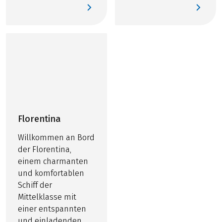
Gemälde bekannter
öffentlichen
Künstler sorgen für
Bereiche schaffen
ein gediegenes
ein angenehmes
Erscheinungsbild.
Ambiente.
Florentina
Willkommen an Bord
der Florentina,
einem charmanten
und komfortablen
Schiff der
Mittelklasse mit
einer entspannten
und einladenden