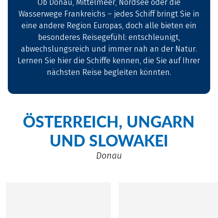
Ob Donau, Mittelmeer, Nordsee oder die
Wasserwege Frankreichs – jedes Schiff bringt Sie in
eine andere Region Europas, doch alle bieten ein
besonderes Reisegefühl: entschleunigt,
abwechslungsreich und immer nah an der Natur.
Lernen Sie hier die Schiffe kennen, die Sie auf Ihrer
nächsten Reise begleiten könnten.
ÖSTERREICH, UNGARN
UND SLOWAKEI
Donau
©
All images are copyright of Saga Gr