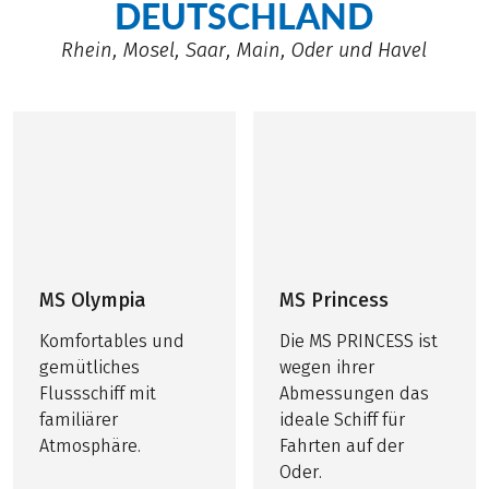
DEUTSCHLAND
Fitnessgeräten
nutzen, sich in die
Rhein, Mosel, Saar, Main, Oder und Havel
Bibliothek
zurückziehen oder
lieber im
Panoramasalon
entspannen.
MS Olympia
MS Princess
Komfortables und
Die MS PRINCESS ist
gemütliches
wegen ihrer
Flussschiff mit
Abmessungen das
familiärer
ideale Schiff für
Atmosphäre.
Fahrten auf der
Oder.