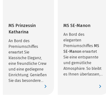
MS Prinzessin
MS SE-Manon
Katharina
An Bord des
eleganten
An Bord des
Premiumschiffes
MS
Premiumschiffes
SE-Manon
erwartet
erwartet Sie
Sie eine entspannte
klassische Eleganz,
und gemütliche
eine freundliche Crew
Atmosphäre. So bleibt
und eine gediegene
es Ihnen überlassen,
Einrichtung. Genießen
ob Sie nach Ihrer
Sie das besondere
Radtour den kleinen
Ambiente und lassen
einladenden
Sie sich von der guten
Wellnessbereich mit
Küche verwöhnen.
Sauna, Whirlpool und