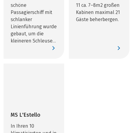
schöne
11 ca. 7–8m2 großen
Passagierschiff mit
Kabinen maximal 21
schlanker
Gäste beherbergen.
Linienführung wurde
gebaut, um die
kleineren Schleusen
und Kanäle in
Frankreich passieren
zu können und ist
seitdem auf
französischen
Gewässern
unterwegs
MS L'Estello
In Ihren 10