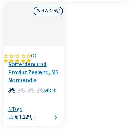
Rad & Schiff
(
2
)
NIEDERLANDE
Rotterdam und
Provinz Zeeland, MS
Normandie
Leicht
8 Tage
€ 1.229,–
ab