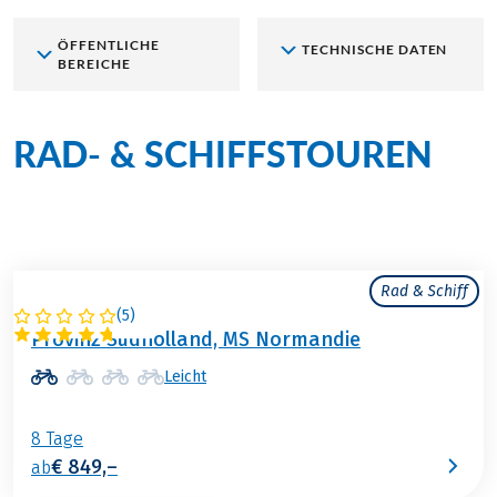
ÖFFENTLICHE
TECHNISCHE DATEN
BEREICHE
RAD- & SCHIFFSTOUREN
an Bord der MS Normandie
Rad & Schiff
(
5
)
NIEDERLANDE
Provinz Südholland, MS Normandie
Leicht
8 Tage
€ 849,–
ab