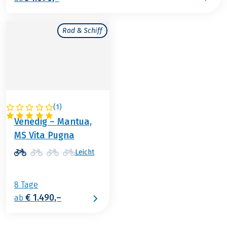
Rad & Schiff
(
1
)
ITALIEN
Venedig – Mantua,
MS Vita Pugna
Leicht
8 Tage
€ 1.490,–
ab