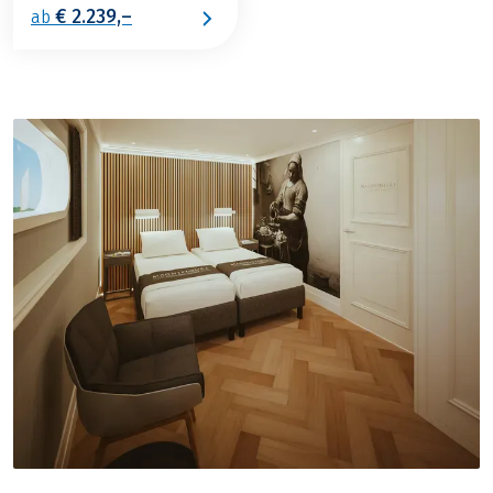
€ 2.239,–
ab