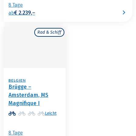
8 Tage
€ 2.239,–
ab
Rad & Schiff
BELGIEN
Brügge –
Amsterdam, MS
Magnifique I
Leicht
8 Tage