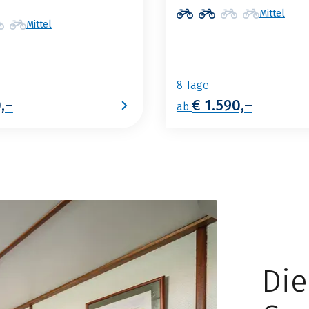
Mittel
Mittel
8 Tage
0,–
€ 1.590,–
ab
Di