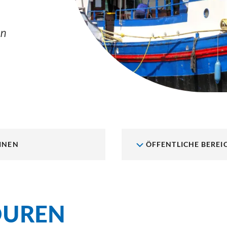
an
INEN
ÖFFENTLICHE BEREI
OUREN
an Bord der