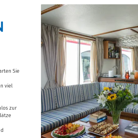
N
rten Sie
n viel
los zur
lätze
nd