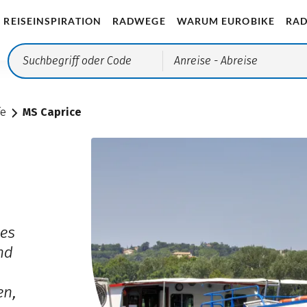
REISEINSPIRATION
RADWEGE
WARUM EUROBIKE
RAD
Anreise
- Abreise
fe
MS Caprice
hes
nd
en,