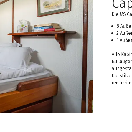
Cap
Die MS C
8 Auße
2 Auße
1 Auße
Alle Kabi
Bullauge
ausgestat
Die stilv
nach ein