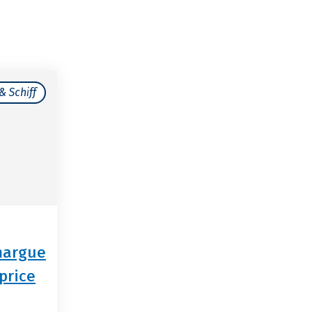
& Schiff
margue
price