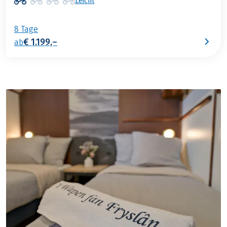
Leicht
8 Tage
€ 1.199,–
ab