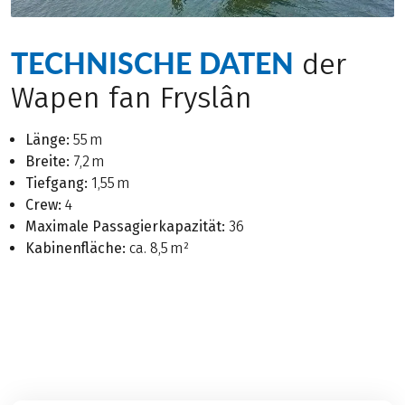
TECHNISCHE DATEN
der
Wapen fan Fryslân
Länge:
55 m
Breite:
7,2 m
Tiefgang:
1,55 m
Crew:
4
Maximale Passagierkapazität:
36
Kabinenfläche:
ca. 8,5 m²