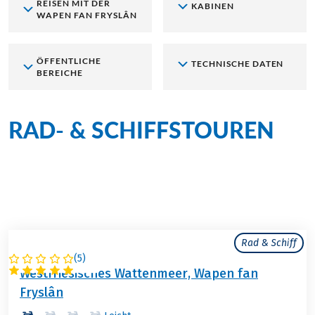
REISEN MIT DER
KABINEN
WAPEN FAN FRYSLÂN
ÖFFENTLICHE
TECHNISCHE DATEN
BEREICHE
RAD- & SCHIFFSTOUREN
an Bord der Wapen fan
Fryslân
Rad & Schiff
(
5
)
NIEDERLANDE
Westfriesisches Wattenmeer, Wapen fan
Fryslân