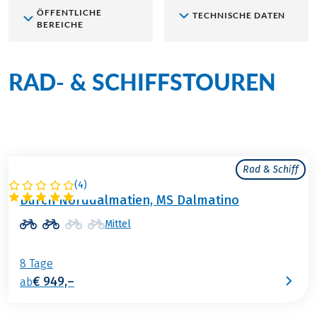
ÖFFENTLICHE
TECHNISCHE DATEN
BEREICHE
RAD- & SCHIFFSTOUREN
an Bord der MS Dalmatino
Rad & Schiff
(
4
)
KROATIEN
Durch Norddalmatien, MS Dalmatino
Mittel
8 Tage
€ 949,–
ab