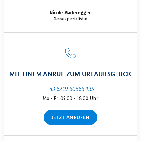
von Köstlichkeiten,
die sowohl Fisch- als
Nicole
Maderegger
auch
Reisespezialistin
Fleischliebhaber
begeistern. Von
traditionellen
Fischgerichten bis
hin zu innovativen
Kreationen – die
kulinarischen
MIT EINEM ANRUF ZUM URLAUBSGLÜCK
Besonderheiten an
der Nord- und
+43 6219 60866 135
Ostseeküste haben
Mo - Fr: 09:00 - 18:00 Uhr
einiges zu bieten.
Erfahren Sie bei uns
welche
JETZT ANRUFEN
(LINK ÖFFNET IN NEUEM TAB)
Köstlichkeiten auf
Ihrer Radreise in
Norddeutschland