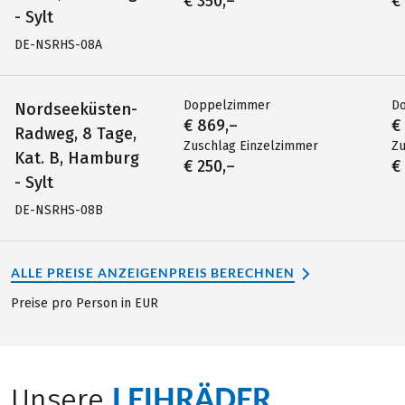
€ 350,–
€
- Sylt
DE-NSRHS-08A
Doppelzimmer
D
Nordseeküsten-
€ 869,–
€
Radweg, 8 Tage,
Zuschlag Einzelzimmer
Zu
Kat. B, Hamburg
€ 250,–
€
- Sylt
DE-NSRHS-08B
ALLE PREISE ANZEIGEN
PREIS BERECHNEN
Preise pro Person in EUR
LEIHRÄDER
Unsere