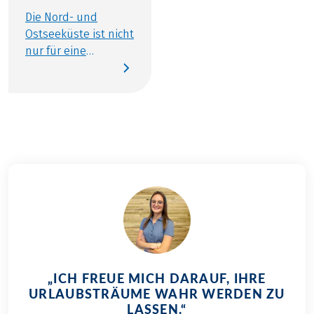
Die Nord- und
Ostseeküste ist nicht
nur für eine
einzigartige
Landschaft,
maritimes Klima
und die typischen
Strandkörbe
bekannt, sondern
auch für seine
kulinarischen
Spezialitäten. Die
Nähe zum Meer und
die damit
verbundene
Fischerei prägen die
„ICH FREUE MICH DARAUF, IHRE
regionale Küche und
URLAUBSTRÄUME WAHR WERDEN ZU
bieten eine Reihe
LASSEN.“