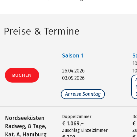
Preise & Termine
Saison
1
S
10
26.04.2026
10
BUCHEN
03.05.2026
Anreise Sonntag
Doppelzimmer
D
Nordseeküsten-
€ 1.069,–
€
Radweg, 8 Tage,
Zuschlag Einzelzimmer
Zu
Kat. A, Hamburg