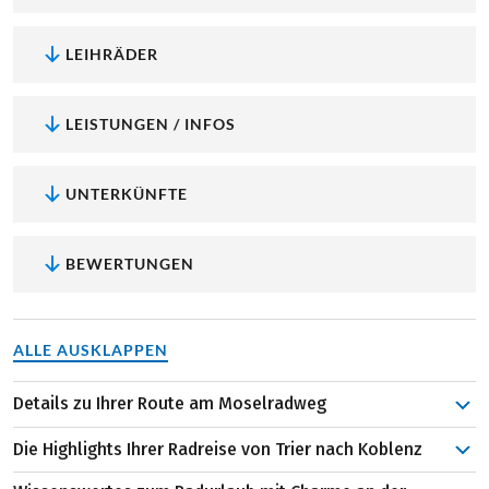
LEIHRÄDER
LEISTUNGEN / INFOS
UNTERKÜNFTE
BEWERTUNGEN
ALLE AUSKLAPPEN
Details zu Ihrer Route am Moselradweg
Los geht’s – die Mosel erwartet Sie! Bevor Sie aber
Die Highlights Ihrer Radreise von Trier nach Koblenz
wirklich in die Pedale treten, lohnt sich ein ausgiebiger