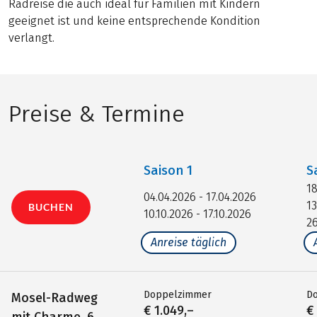
Radreise die auch ideal für Familien mit Kindern
geeignet ist und keine entsprechende Kondition
verlangt.
Preise & Termine
Saison
1
S
18
04.04.2026 - 17.04.2026
13
BUCHEN
10.10.2026 - 17.10.2026
26
Anreise täglich
Doppelzimmer
D
Mosel-Radweg
€ 1.049,–
€
mit Charme, 6