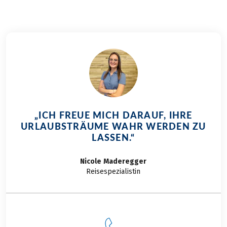
man im Park Plaza
Trier seit Mai 2014
neue Wege.
Hochwertige
Grillspezialitäten (US-
Beef, Fisch, Gemüse)
verführen im
Restaurant PlazaGrill
und im mediterranen
„ICH FREUE MICH DARAUF, IHRE
Innenhof zum
URLAUBSTRÄUME WAHR WERDEN ZU
Schlemmen.
LASSEN.“
Nicole
Maderegger
Reisespezialistin