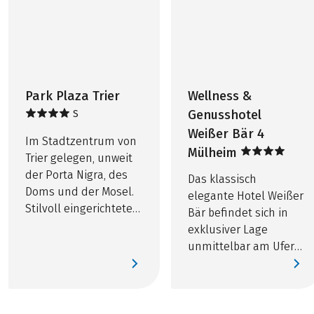
enthalten!
Bei Halbpension Abendessen (meist mehrgängig,
Weitere wichtige Informationen gemäß
teilweise außerhalb der Unterkunft mit
Pauschalreisegesetz finden Sie
hier
!
Wertgutschein)
Bei dieser Reise handelt es sich um eine
Bei Leihrad inkl. Leihradversicherung
Partnerreise.
Rücktransfer per Kleinbus nach Trier täglich
Park Plaza Trier
Wellness &
Vormittag, Kosten € 95,- pro Person, für eigenes
Genusshotel
S
Rad zusätzlich € 45,-, Reservierung erforderlich
Weißer Bär 4
Im Stadtzentrum von
Mülheim
Trier gelegen, unweit
der Porta Nigra, des
Das klassisch
Doms und der Mosel.
elegante Hotel Weißer
Stilvoll eingerichtete
Bär befindet sich in
Komfortund Superior
exklusiver Lage
Zimmer empfangen
unmittelbar am Ufer
jeden Gast mit
der Mosel.
behaglichem
Wohnkomfort.
Gastronomisch geht