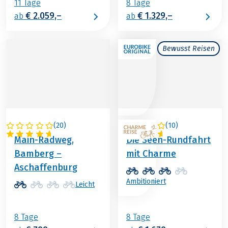
11 Tage
8 Tage
€ 2.059,–
€ 1.329,–
ab
ab
Bewusst Reisen
(
20
)
(
10
)
DEUTSCHLAND
ÖSTERREICH
Main-Radweg,
Die Seen-Rundfahrt
Bamberg –
mit Charme
Aschaffenburg
Ambitioniert
Leicht
8 Tage
8 Tage