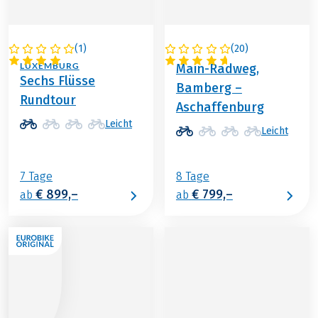
(
1
)
(
20
)
DEUTSCHLAND /
DEUTSCHLAND
LUXEMBURG
Main-Radweg,
Sechs Flüsse
Bamberg –
Rundtour
Aschaffenburg
Leicht
Leicht
7 Tage
8 Tage
€ 899,–
€ 799,–
ab
ab