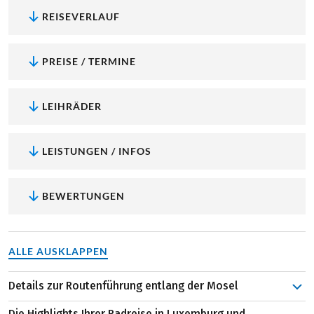
REISEVERLAUF
PREISE / TERMINE
LEIHRÄDER
LEISTUNGEN / INFOS
BEWERTUNGEN
ALLE AUSKLAPPEN
Details zur Routenführung entlang der Mosel
Die Hauptstadt des Großherzogtums nennt sich
Die Highlights Ihrer Radreise in Luxemburg und