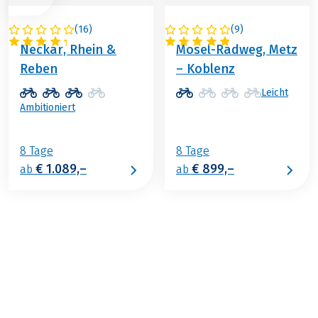
(
16
)
(
9
)
DEUTSCHLAND
DEUTSCHLAND
Neckar, Rhein &
Mosel-Radweg, Metz
Reben
– Koblenz
Leicht
Ambitioniert
8 Tage
8 Tage
€ 1.089,–
€ 899,–
ab
ab
€ 1.099,–
ab
BUCHEN