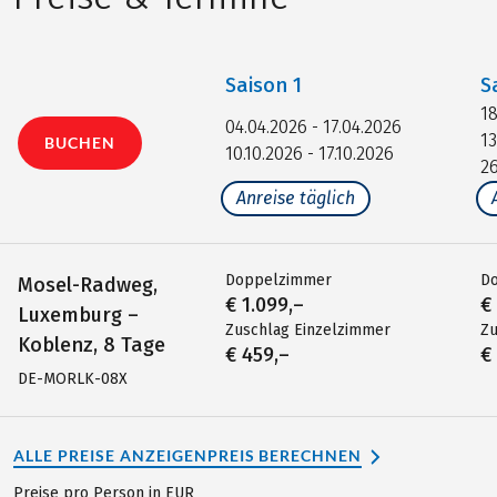
Saison
1
S
18
04.04.2026 - 17.04.2026
13
BUCHEN
10.10.2026 - 17.10.2026
26
Anreise täglich
Doppelzimmer
D
Mosel-Radweg,
€ 1.099,–
€
Luxemburg –
Zuschlag Einzelzimmer
Zu
Koblenz, 8 Tage
€ 459,–
€
DE-MORLK-08X
ALLE PREISE ANZEIGEN
PREIS BERECHNEN
Preise pro Person in EUR