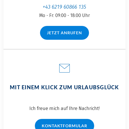
der Nord- und
+43 6219 60866 135
Ostseeküste haben
Mo - Fr: 09:00 - 18:00 Uhr
einiges zu bieten.
Erfahren Sie bei uns
welche
JETZT ANRUFEN
(LINK ÖFFNET IN NEUEM TAB)
Köstlichkeiten auf
Ihrer Radreise in
Norddeutschland
auf Sie warten.
MIT EINEM KLICK ZUM URLAUBSGLÜCK
Ich freue mich auf Ihre Nachricht!
KONTAKTFORMULAR