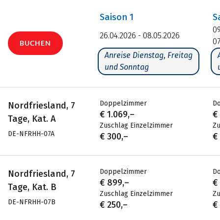
Saison
1
S
09
26.04.2026 - 08.05.2026
07
BUCHEN
Anreise Dienstag, Freitag
und Sonntag
Doppelzimmer
D
Nordfriesland, 7
€ 1.069,–
€
Tage, Kat. A
Zuschlag Einzelzimmer
Zu
DE-NFRHH-07A
€ 300,–
€
Doppelzimmer
D
Nordfriesland, 7
€ 899,–
€
Tage, Kat. B
Zuschlag Einzelzimmer
Zu
DE-NFRHH-07B
€ 250,–
€