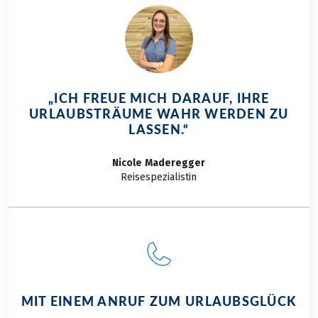
kulinarischen
Spezialitäten. Die
Nähe zum Meer und
die damit
verbundene
Fischerei prägen die
„ICH FREUE MICH DARAUF, IHRE
regionale Küche und
URLAUBSTRÄUME WAHR WERDEN ZU
bieten eine Reihe
LASSEN.“
von Köstlichkeiten,
die sowohl Fisch- als
Nicole
Maderegger
auch
Reisespezialistin
Fleischliebhaber
begeistern. Von
traditionellen
Fischgerichten bis
hin zu innovativen
Kreationen – die
kulinarischen
MIT EINEM ANRUF ZUM URLAUBSGLÜCK
Besonderheiten an