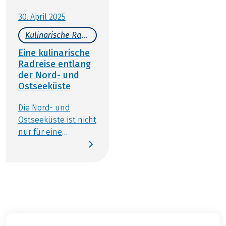
Bei dieser Reise handelt es sich um eine
30. April 2025
Partnerreise.
Kulinarische Radreisen
Eine kulinarische
Radreise entlang
der Nord- und
Ostseeküste
Die Nord- und
Ostseeküste ist nicht
nur für eine
einzigartige
Landschaft,
maritimes Klima
und die typischen
Strandkörbe
bekannt, sondern
auch für seine