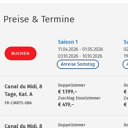
Preise & Termine
Saison
1
S
11.04.2026 - 01.05.2026
02
BUCHEN
03.10.2026 - 10.10.2026
19
Anreise Samstag
Doppelzimmer
D
Canal du Midi, 8
€ 1.199,–
€
Tage, Kat. A
Zuschlag Einzelzimmer
Zu
FR-CMRTS-08A
€ 419,–
€
Doppelzimmer
D
Canal du Midi, 8