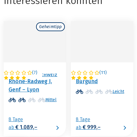
interessieren könnten
Geheimtipp
(
7
)
(
11
)
FRANKREICH / SCHWEIZ
FRANKREICH
Rhône-Radweg I,
Burgund
Genf – Lyon
Leicht
Mittel
8 Tage
8 Tage
€ 1.089,–
€ 999,–
ab
ab