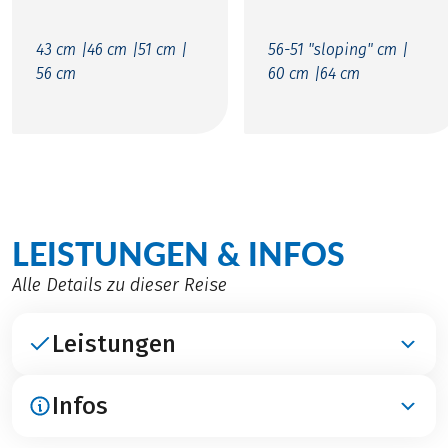
43 cm |
46 cm |
51 cm |
56-51 "sloping" cm |
56 cm
60 cm |
64 cm
LEISTUNGEN & INFOS
Alle Details zu dieser Reise
Leistungen
Infos
ENTHALTEN