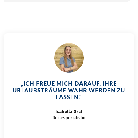
und charmante Orte mit ihren versteckten
Lokalen. Dabei verrate ich Ihnen meine ganz
persönlichen Geheimtipps.
„ICH FREUE MICH DARAUF, IHRE
URLAUBSTRÄUME WAHR WERDEN ZU
LASSEN.“
Isabella
Graf
Reisespezialistin