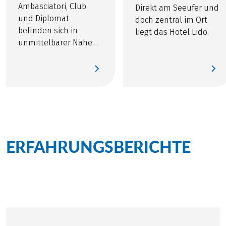
Ambasciatori, Club
Direkt am Seeufer und
und Diplomat
doch zentral im Ort
befinden sich in
liegt das Hotel Lido.
unmittelbarer Nähe
zum Bahnhof und
somit auch mitten im
Herzen der Stadt
Florenz.
ERFAHRUNGSBERICHTE
zu
dieser Tour
Persönlich für Sie vor Ort