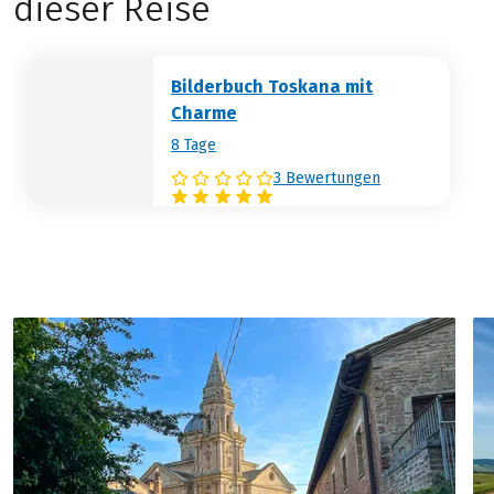
dieser Reise
haben Sie in dieser Woche Ihren
Lieblingswein der Toskana gefunden.
Gönnen Sie sich diesen zum Abschluss
Bilderbuch Toskana mit
Ihrer Reise nochmal im wunderschönen
Charme
Florenz.
8 Tage
3 Bewertungen