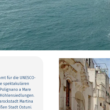
ühmt für die UNESCO-
ie spektakulären
 Polignano a Mare
n Höhlensiedlungen.
arockstadt Martina
ßen Stadt Ostuni.