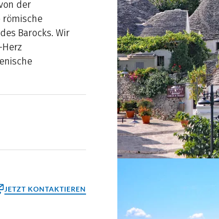
 von der
e römische
des Barocks. Wir
n-Herz
ienische
JETZT KONTAKTIEREN
ktformular