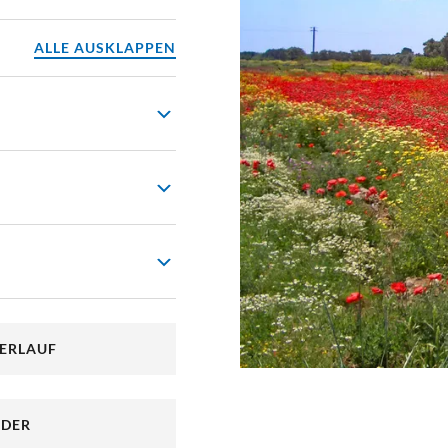
reinbaren
ALLE AUSKLAPPEN
der „Trulli“. Das
te Reise im selben Hotel
en. Lassen Sie sich
Sie ein in das beliebte
weiße
tig, dass sie 1996 in
n wurden.
i nicht zu kurz kommen?
 Richtung Süden in die
ulien ist nicht nur die
ommen der braunen
VERLAUF
uch die flachste. Deshalb
 Bereits von weitem
Ab, hauptsächlich auf
auf einem Hügel
ÄDER
ottenlabyrinth befindet
lien
.