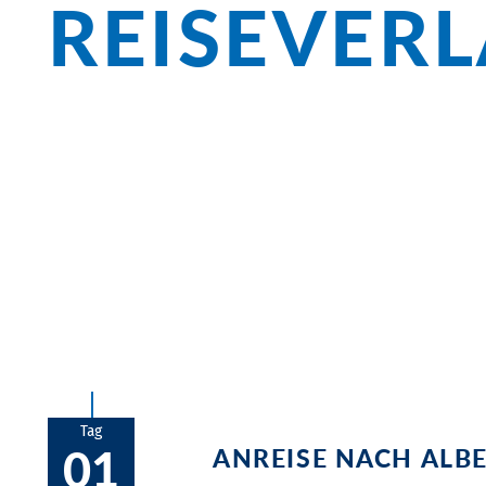
REISEVER
Überblick
Die Basis Ihrer Sternfahrt liegt in Alber
Steinbehausungen namens Trulli. Spekta
Castellana, die Steilküste bei Polignan
Tag
01
ANREISE NACH ALB