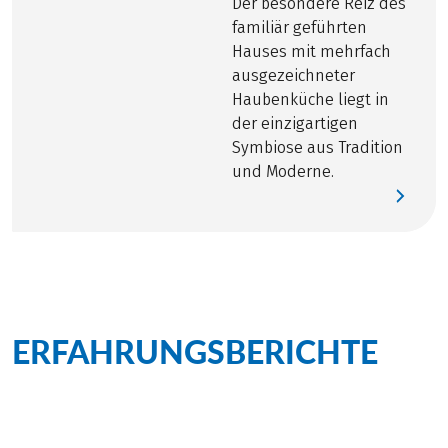
Der besondere Reiz des
besonderen Charakter Ihrer Raddestination
familiär geführten
entdecken können.
Hauses mit mehrfach
ausgezeichneter
Alle Details zu
finden Sie
hier
!
BEWUSST REISEN
Haubenküche liegt in
der einzigartigen
Symbiose aus Tradition
und Moderne.
ERFAHRUNGSBERICHTE
zu
dieser Tour
Persönlich für Sie vor Ort