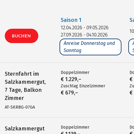
Saison
1
S
12.04.2026 - 09.05.2026
10
27.09.2026 - 04.10.2026
BUCHEN
Anreise Donnerstag und
Sonntag
Doppelzimmer
D
Sternfahrt im
€ 1.229,–
€
Salzkammergut,
Zuschlag Einzelzimmer
Zu
7 Tage, Balkon
€ 679,–
€
Zimmer
AT-SKRBG-07GA
Doppelzimmer
D
Salzkammergut