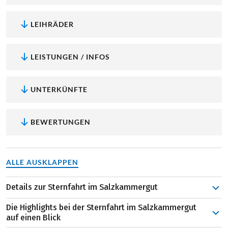
LEIHRÄDER
LEISTUNGEN / INFOS
UNTERKÜNFTE
BEWERTUNGEN
ALLE AUSKLAPPEN
Details zur Sternfahrt im Salzkammergut
Dort wo Hubert von Goisern seine Hits wie „Brenna tuats
Die Highlights bei der Sternfahrt im Salzkammergut
guat“ schreibt und der Geburtsort der „Goiserer“ (robuste
auf einen Blick