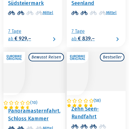
Südsteiermark
Seenland
Mittel
Mittel
7 Tage
7 Tage
€ 929,–
€ 839,–
ab
ab
Bewusst Reisen
Bestseller
(
58
)
(
10
)
ÖSTERREICH
ÖSTERREICH
Zehn Seen-
Panoramasternfahrt,
Rundfahrt
Schloss Kammer
Mittel